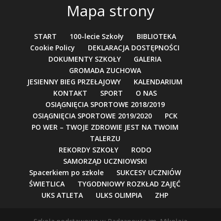
Mapa strony
START
100-lecie Szkoły
BIBLIOTEKA
Cookie Policy
DEKLARACJA DOSTĘPNOŚCI
DOKUMENTY SZKOŁY
GALERIA
GROMADA ZUCHOWA
JESIENNY BIEG PRZEŁAJOWY
KALENDARIUM
KONTAKT
SPORT
O NAS
OSIĄGNIĘCIA SPORTOWE 2018/2019
OSIĄGNIĘCIA SPORTOWE 2019/2020
PCK
PO WER – TWOJE ZDROWIE JEST NA TWOIM
TALERZU
REKORDY SZKOŁY
RODO
SAMORZĄD UCZNIOWSKI
Spacerkiem po szkole
SUKCESY UCZNIÓW
ŚWIETLICA
TYGODNIOWY ROZKŁAD ZAJĘĆ
UKS ATLETA
ULKS OLIMPIA
ZHP