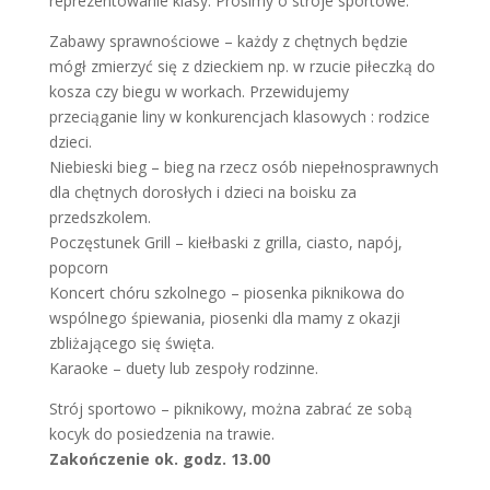
reprezentowanie klasy. Prosimy o stroje sportowe.
Zabawy sprawnościowe – każdy z chętnych będzie
mógł zmierzyć się z dzieckiem np. w rzucie piłeczką do
kosza czy biegu w workach. Przewidujemy
przeciąganie liny w konkurencjach klasowych : rodzice
dzieci.
Niebieski bieg – bieg na rzecz osób niepełnosprawnych
dla chętnych dorosłych i dzieci na boisku za
przedszkolem.
Poczęstunek Grill – kiełbaski z grilla, ciasto, napój,
popcorn
Koncert chóru szkolnego – piosenka piknikowa do
wspólnego śpiewania, piosenki dla mamy z okazji
zbliżającego się święta.
Karaoke – duety lub zespoły rodzinne.
Strój sportowo – piknikowy, można zabrać ze sobą
kocyk do posiedzenia na trawie.
Zakończenie ok. godz. 13.00